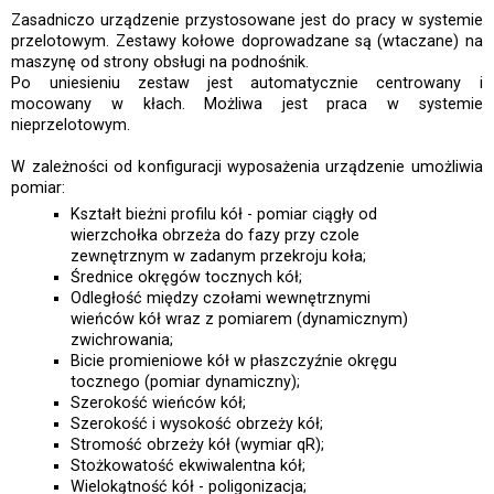
Zasadniczo urządzenie przystosowane jest do pracy w systemie
przelotowym. Zestawy kołowe doprowadzane są (wtaczane) na
maszynę od strony obsługi na podnośnik.
Po uniesieniu zestaw jest automatycznie centrowany i
mocowany w kłach. Możliwa jest praca w systemie
nieprzelotowym.
W zależności od konfiguracji wyposażenia urządzenie umożliwia
pomiar:
Kształt bieżni profilu kół - pomiar ciągły od
wierzchołka obrzeża do fazy przy czole
zewnętrznym w zadanym przekroju koła;
Średnice okręgów tocznych kół;
Odległość między czołami wewnętrznymi
wieńców kół wraz z pomiarem (dynamicznym)
zwichrowania;
Bicie promieniowe kół w płaszczyźnie okręgu
tocznego (pomiar dynamiczny);
Szerokość wieńców kół;
Szerokość i wysokość obrzeży kół;
Stromość obrzeży kół (wymiar qR);
Stożkowatość ekwiwalentna kół;
Wielokątność kół - poligonizacja;