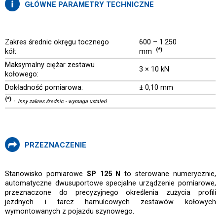
GŁÓWNE PARAMETRY TECHNICZNE
Zakres średnic okręgu tocznego
600 – 1.250
(*)
kół:
mm
Maksymalny ciężar zestawu
3 × 10 kN
kołowego:
Dokładność pomiarowa:
± 0,10 mm
(
*
)
-
Inny zakres średnic - wymaga ustaleń
PRZEZNACZENIE
Stanowisko pomiarowe
SP 125 N
to sterowane numerycznie,
automatyczne dwusuportowe specjalne urządzenie pomiarowe,
przeznaczone do precyzyjnego określenia zużycia profili
jezdnych i tarcz hamulcowych zestawów kołowych
wymontowanych z pojazdu szynowego.