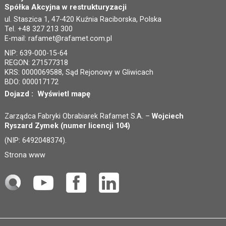
Spółka Akcyjna w restrukturyzacji
ul. Staszica 1, 47-420 Kuźnia Raciborska, Polska
Tel. +48 327 213 300
E-mail:
rafamet@rafamet.com.pl
NIP: 639-000-15-64
REGON: 271577318
KRS: 0000069588, Sąd Rejonowy w Gliwicach
BDO: 000017172
Dojazd :
Wyświetl mapę
Zarządca Fabryki Obrabiarek Rafamet S.A. –
Wojciech
Ryszard Zymek (numer licencji 104)
(NIP: 6492048374).
Strona www