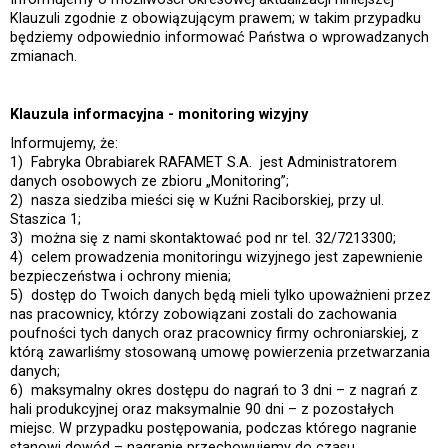
Klauzuli zgodnie z obowiązującym prawem; w takim przypadku
będziemy odpowiednio informować Państwa o wprowadzanych
zmianach.
Klauzula informacyjna - monitoring wizyjny
Informujemy, że:
1) Fabryka Obrabiarek RAFAMET S.A. jest Administratorem
danych osobowych ze zbioru „Monitoring”;
2) nasza siedziba mieści się w Kuźni Raciborskiej, przy ul.
Staszica 1;
3) można się z nami skontaktować pod nr tel. 32/7213300;
4) celem prowadzenia monitoringu wizyjnego jest zapewnienie
bezpieczeństwa i ochrony mienia;
5) dostęp do Twoich danych będą mieli tylko upoważnieni przez
nas pracownicy, którzy zobowiązani zostali do zachowania
poufności tych danych oraz pracownicy firmy ochroniarskiej, z
którą zawarliśmy stosowaną umowę powierzenia przetwarzania
danych;
6) maksymalny okres dostępu do nagrań to 3 dni – z nagrań z
hali produkcyjnej oraz maksymalnie 90 dni – z pozostałych
miejsc. W przypadku postępowania, podczas którego nagranie
stanowi dowód – nagranie przechowujemy do czasu