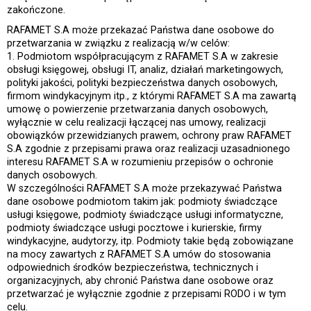
zakończone.
RAFAMET S.A może przekazać Państwa dane osobowe do
przetwarzania w związku z realizacją w/w celów:
1. Podmiotom współpracującym z RAFAMET S.A w zakresie
obsługi księgowej, obsługi IT, analiz, działań marketingowych,
polityki jakości, polityki bezpieczeństwa danych osobowych,
firmom windykacyjnym itp., z którymi RAFAMET S.A ma zawartą
umowę o powierzenie przetwarzania danych osobowych,
wyłącznie w celu realizacji łączącej nas umowy, realizacji
obowiązków przewidzianych prawem, ochrony praw RAFAMET
S.A zgodnie z przepisami prawa oraz realizacji uzasadnionego
interesu RAFAMET S.A w rozumieniu przepisów o ochronie
danych osobowych.
W szczególności RAFAMET S.A może przekazywać Państwa
dane osobowe podmiotom takim jak: podmioty świadczące
usługi księgowe, podmioty świadczące usługi informatyczne,
podmioty świadczące usługi pocztowe i kurierskie, firmy
windykacyjne, audytorzy, itp. Podmioty takie będą zobowiązane
na mocy zawartych z RAFAMET S.A umów do stosowania
odpowiednich środków bezpieczeństwa, technicznych i
organizacyjnych, aby chronić Państwa dane osobowe oraz
przetwarzać je wyłącznie zgodnie z przepisami RODO i w tym
celu.