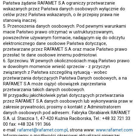
Państwa żądanie RAFAMET S.A ograniczy przetwarzanie
wskazanych przez Państwa danych osobowych wyłącznie do
celów przez Państwa wskazanych, o ile przepisy prawa nie
stanowią inaczej.
5. Przenoszenia danych osobowych. Pod pewnymi warunkami
macie Państwo prawo otrzymać w ustrukturyzowanym,
powszechnie używanym formacie, nadającym się do odczytu
elektronicznego dane osobowe Państwa dotyczące,
przetwarzane przez RAFAMET S.A oraz macie Państwo prawo
przesłać te dane osobowe innemu podmiotowi.
6. Sprzeciwu. W pewnych okolicznościach mają Państwo prawo
w dowolnym momencie wnieść sprzeciw - z przyczyn
związanych z Państwa szczególną sytuacją - wobec
przetwarzania dotyczących Państwa Danych osobowych, a na
RAFAMET S.A może ciążyć obowiązek zaprzestania
przetwarzania takich danych osobowych.
W przypadku jakichkolwiek pytań dotyczących przetwarzania
przez RAFAMET S.A danych osobowych lub wykonywania praw w
zakresie prywatności, prosimy o kontakt z Administratorem
danych osobowych pod adresem:. Fabryka Obrabiarek RAFAMET
S.A. ul. Staszica 1, 47-420 Kuźnia Raciborska, Tel.: +48 32 721 33
00 fax: +48 324 191 366
e-mail:
rafamet@rafamet.com.pl
, strona www:
www.rafamet.com
Informujemy o możliwości okresowej aktualizacji niniejszej