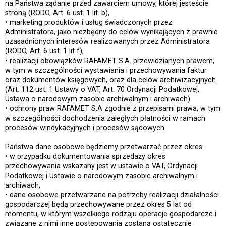
na Państwa żądanie przed zawarciem umowy, której jesteście
stroną (RODO, Art. 6 ust. 1 lit. b),
• marketing produktów i usług świadczonych przez
Administratora, jako niezbędny do celów wynikających z prawnie
uzasadnionych interesów realizowanych przez Administratora
(RODO, Art. 6 ust. 1 lit f),
• realizacji obowiązków RAFAMET S.A. przewidzianych prawem,
w tym w szczególności wystawiania i przechowywania faktur
oraz dokumentów księgowych, oraz dla celów archiwizacyjnych
(Art. 112 ust. 1 Ustawy o VAT, Art. 70 Ordynacji Podatkowej,
Ustawa o narodowym zasobie archiwalnym i archiwach)
• ochrony praw RAFAMET S.A zgodnie z przepisami prawa, w tym
w szczególności dochodzenia zaległych płatności w ramach
procesów windykacyjnych i procesów sądowych.
Państwa dane osobowe będziemy przetwarzać przez okres:
• w przypadku dokumentowania sprzedaży okres
przechowywania wskazany jest w ustawie o VAT, Ordynacji
Podatkowej i Ustawie o narodowym zasobie archiwalnym i
archiwach,
• dane osobowe przetwarzane na potrzeby realizacji działalności
gospodarczej będą przechowywane przez okres 5 lat od
momentu, w którym wszelkiego rodzaju operacje gospodarcze i
związane z nimi inne postępowania zostaną ostatecznie