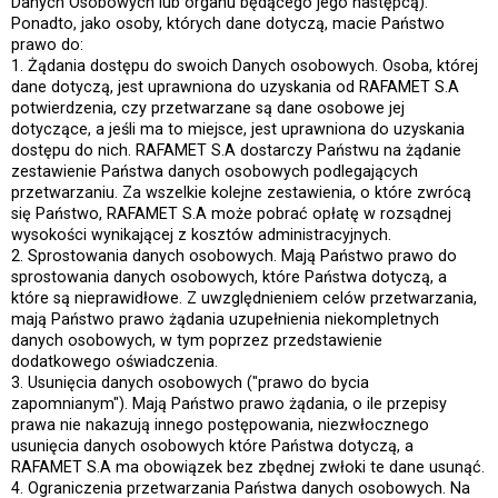
Danych Osobowych lub organu będącego jego następcą).
Ponadto, jako osoby, których dane dotyczą, macie Państwo
prawo do:
1. Żądania dostępu do swoich Danych osobowych. Osoba, której
dane dotyczą, jest uprawniona do uzyskania od RAFAMET S.A
potwierdzenia, czy przetwarzane są dane osobowe jej
dotyczące, a jeśli ma to miejsce, jest uprawniona do uzyskania
dostępu do nich. RAFAMET S.A dostarczy Państwu na żądanie
zestawienie Państwa danych osobowych podlegających
przetwarzaniu. Za wszelkie kolejne zestawienia, o które zwrócą
się Państwo, RAFAMET S.A może pobrać opłatę w rozsądnej
wysokości wynikającej z kosztów administracyjnych.
2. Sprostowania danych osobowych. Mają Państwo prawo do
sprostowania danych osobowych, które Państwa dotyczą, a
które są nieprawidłowe. Z uwzględnieniem celów przetwarzania,
mają Państwo prawo żądania uzupełnienia niekompletnych
danych osobowych, w tym poprzez przedstawienie
dodatkowego oświadczenia.
3. Usunięcia danych osobowych ("prawo do bycia
zapomnianym"). Mają Państwo prawo żądania, o ile przepisy
prawa nie nakazują innego postępowania, niezwłocznego
usunięcia danych osobowych które Państwa dotyczą, a
RAFAMET S.A ma obowiązek bez zbędnej zwłoki te dane usunąć.
4. Ograniczenia przetwarzania Państwa danych osobowych. Na