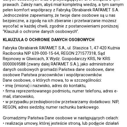
prawach. Zależy nam, abyś miał kompletną wiedzę, a tym samym
pełen komfort współpracy z Fabryką Obrabiarek RAFAMET S.A.
Jednocześnie zapewniamy, że twoje dane osobowe są u nas
bezpieczne, a zgodę na ich zbieranie i przetwarzanie możesz
wycofać w każdej chwili, zgodnie z postanowieniami poniższej
”Klauzuli o ochronie danych osobowych”.
KLAUZULA O OCHRONIE DANYCH OSOBOWYCH
Fabryka Obrabiarek RAFAMET S.A., ul. Staszica 1, 47-420 Kuźnia
Raciborska NIP 639-000-15-64, REGON 271577318, Sąd
Rejonowy w Gliwicach, X Wydz. Gospodarczy KRS, Nr KRS
0000069588 (zwany dalej RAFAMET S.A.), jako administrator
danych osobowych gromadzi Państwa dane osobowe, dane
osobowe Państwa pracowników i współpracowników.
Dane osobowe, o których mowa, to w szczególności:
• imię (imiona) i nazwisko, adres do kontaktu,
• firma reprezentowanego podmiotu, numer telefonu, adres e-
mail, stanowisko,
• w przypadku przedsiębiorców przetwarzamy dodatkowo: NIP,
REGON, adres siedziby, numer rachunku bankowego.
Gromadzimy Państwa Dane osobowe w następujących celach:
• realizacja umowy, której jesteście stroną, lub podjęcie działań