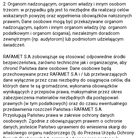
2. Organom nadzorującym, organom władzy i innym osobom
trzecim: w przypadku gdy jest to niezbędne dla realizacji celów
wskazanych powyżej oraz wypełnienia obowiązków nałożonych
prawem, Dane osobowe mogą być przekazywane organom
nadzorującym, sądom i innym organom władzy (np. organom
podatkowym i organom ścigania), niezależnym doradcom
zewnętrznym (np. audytorom) lub podmiotom udzielającym
świadczeń.
RAFAMET S.A zobowiązuje się stosować odpowiednie środki
bezpieczeństwa, zarówno techniczne jak i organizacyjne, aby
chronić Państwa dane osobowe. Dane osobowe będą
przechowywane przez RAFAMET S.A i / lub przetwarzających
dane wyłącznie przez czas niezbędny do osiągnięcia celów, dla
których dane te są gromadzone, wykonania obowiązków
wynikających z przepisów prawa, maksymalnie przez okres
zabezpieczenia materiałów niezbędnych dla postępowań
prawnych (w tym podatkowych) oraz do czasu ewentualnego
przedawnienia roszczeń Państwa i RAFAMET S.A.
Przysługują Państwu prawa w zakresie ochrony danych
osobowych. Zgodnie z obowiązującym prawem o ochronie
danych, jesteście Państwo uprawnieni do wniesienia skargi do
właściwego organu nadzorczego (tj. do Prezesa Urzędu Ochrony