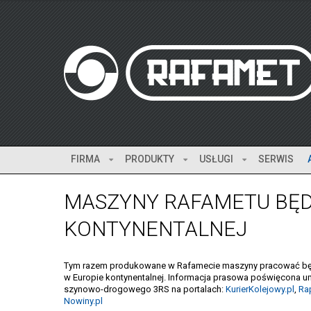
FIRMA
PRODUKTY
USŁUGI
SERWIS
MASZYNY RAFAMETU BĘD
KONTYNENTALNEJ
Tym razem produkowane w Rafamecie maszyny pracować będą w
w Europie kontynentalnej. Informacja prasowa poświęcona
szynowo-drogowego 3RS na portalach:
KurierKolejowy.pl
,
Rap
Nowiny.pl