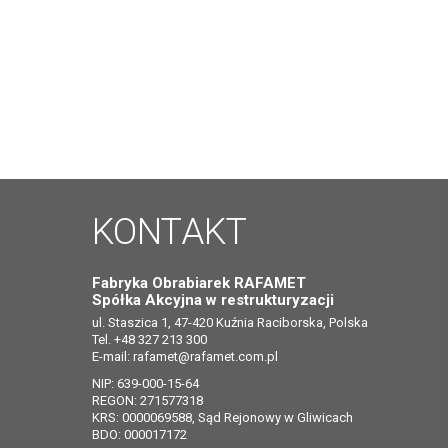
KONTAKT
Fabryka Obrabiarek RAFAMET
Spółka Akcyjna w restrukturyzacji
ul. Staszica 1, 47-420 Kuźnia Raciborska, Polska
Tel. +48 327 213 300
E-mail:
rafamet@rafamet.com.pl
NIP: 639-000-15-64
REGON: 271577318
KRS: 0000069588, Sąd Rejonowy w Gliwicach
BDO: 000017172