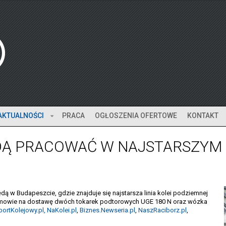
AKTUALNOŚCI
PRACA
OGŁOSZENIA OFERTOWE
KONTAKT
Ą PRACOWAĆ W NAJSTARSZYM 
 Budapeszcie, gdzie znajduje się najstarsza linia kolei podziemnej
 umowie na dostawę dwóch tokarek podtorowych UGE 180 N oraz wózka
ortKolejowy.pl,
NaKolei.pl
,
Biznes.Newseria.pl
,
NaszRaciborz.pl
,