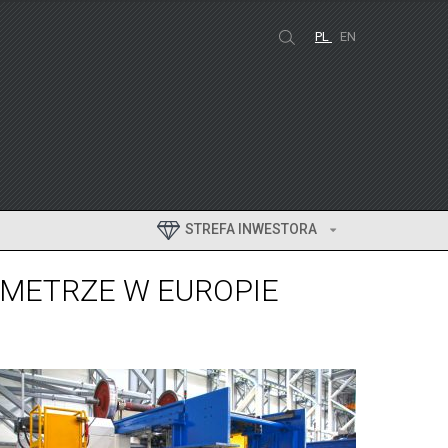
PL
EN
STREFA INWESTORA
METRZE W EUROPIE