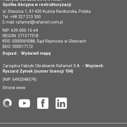
Spółka Akcyjna w restrukturyzacji
ul. Staszica 1, 47-420 Kuźnia Raciborska, Polska
Tel. +48 327 213 300
E-mail:
rafamet@rafamet.com.pl
NIP: 639-000-15-64
REGON: 271577318
KRS: 0000069588, Sąd Rejonowy w Gliwicach
BDO: 000017172
Dojazd :
Wyświetl mapę
Zarządca Fabryki Obrabiarek Rafamet S.A. –
Wojciech
Ryszard Zymek (numer licencji 104)
(NIP: 6492048374).
Strona www